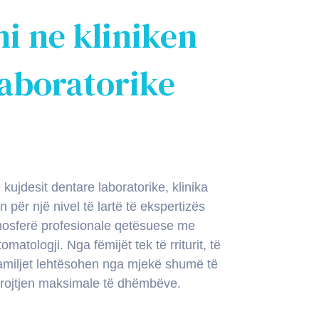
i ne kliniken
laboratorike
kujdesit dentare laboratorike, klinika
 për një nivel të lartë të ekspertizës
mosferë profesionale qetësuese me
matologji. Nga fëmijët tek të rriturit, të
amiljet lehtësohen nga mjekë shumë të
brojtjen maksimale të dhëmbëve.