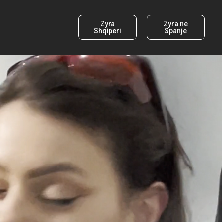
Zyra
Zyra ne
Shqiperi
Spanje