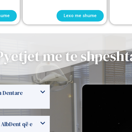
hume
Lexo me shume
Pyetjet me te shpesht
n Dentare
 AlbDent që e