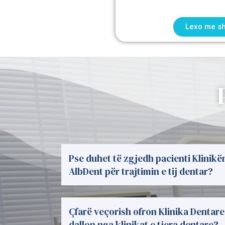
Lexo me s
Pse duhet të zgjedh pacienti Klinikë
AlbDent për trajtimin e tij dentar?
Çfarë veçorish ofron Klinika Dentare
dallon nga klinikat e tjera dentare?