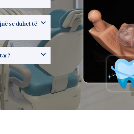
jnë se duhet të
ntar?