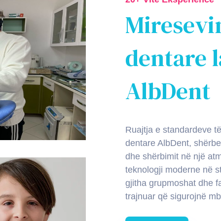
Miresevin
dentare 
AlbDent
Ruajtja e standardeve të 
dentare AlbDent, shërben
dhe shërbimit në një at
teknologji moderne në sto
gjitha grupmoshat dhe f
trajnuar që sigurojnë m